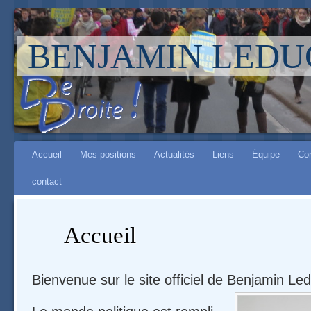
BENJAMIN LEDU
Aller à :
Main menu
navigation
Accueil
Mes positions
Actualités
Liens
Équipe
Co
,
contact
rechercher
Accueil
Bienvenue sur le site officiel de Benjamin Le