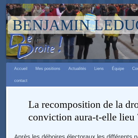
BENJAMIN LEDU
Aller à :
Main menu
navigation
Accueil
Mes positions
Actualités
Liens
Équipe
Co
,
contact
rechercher
La recomposition de la dro
conviction aura-t-elle lieu 
Après les déboires électoraux les différents p