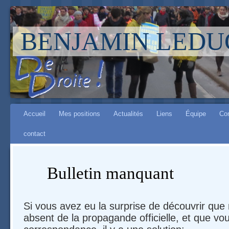
BENJAMIN LEDU
Aller à :
Main menu
navigation
Accueil
Mes positions
Actualités
Liens
Équipe
Co
,
contact
rechercher
Bulletin manquant
Si vous avez eu la surprise de découvrir que 
absent de la propagande officielle, et que vo