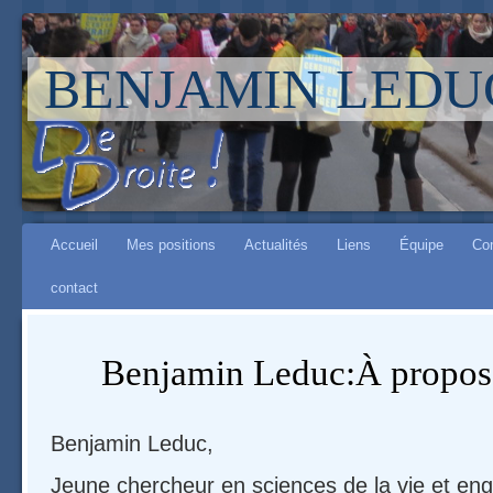
BENJAMIN LEDU
Aller à :
Main menu
navigation
Accueil
Mes positions
Actualités
Liens
Équipe
Co
,
contact
rechercher
Benjamin Leduc:À propos
Benjamin Leduc,
Jeune chercheur en sciences de la vie et en