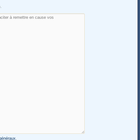
.
généraux
.