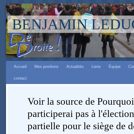
BENJAMIN LEDU
Aller à :
Main menu
navigation
Accueil
Mes positions
Actualités
Liens
Équipe
Co
,
contact
rechercher
Voir la source de Pourquoi
participerai pas à l'élection
partielle pour le siège de 