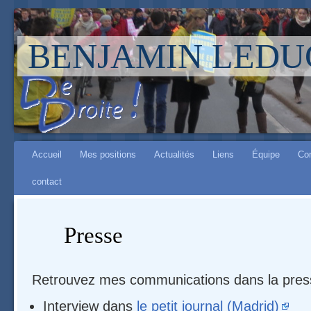
BENJAMIN LEDU
Aller à :
Main menu
navigation
Accueil
Mes positions
Actualités
Liens
Équipe
Co
,
contact
rechercher
Presse
Retrouvez mes communications dans la pres
Interview dans
le petit journal (Madrid)