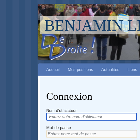
BENJAMIN 
Aller à :
Main menu
navigation
Accueil
Mes positions
Actualités
Liens
,
rechercher
Connexion
Nom d’utilisateur
Mot de passe