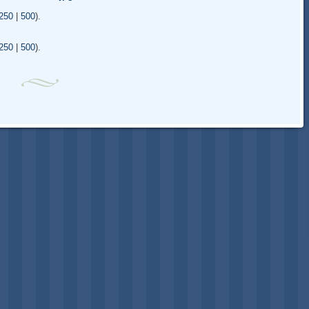
250
|
500
).
250
|
500
).