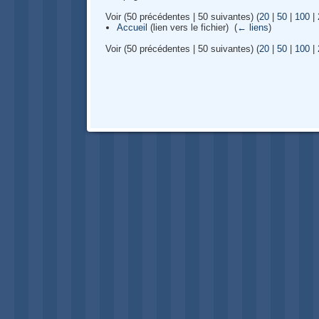
Voir (50 précédentes | 50 suivantes) (
20
|
50
|
100
|
Accueil
(lien vers le fichier) ‎
(
← liens
)
Voir (50 précédentes | 50 suivantes) (
20
|
50
|
100
|
Navigation