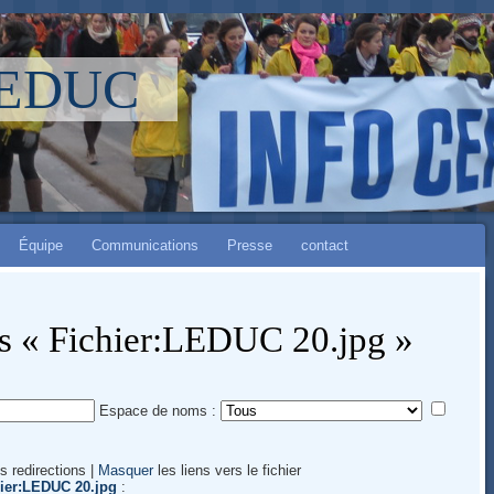
LEDUC
Équipe
Communications
Presse
contact
rs « Fichier:LEDUC 20.jpg »
Espace de noms :
s redirections |
Masquer
les liens vers le fichier
ier:LEDUC 20.jpg
: