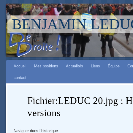
BENJAMIN LEDU
Aller à :
Main menu
navigation
Accueil
Mes positions
Actualités
Liens
Équipe
Co
,
contact
rechercher
Fichier:LEDUC 20.jpg : Hi
versions
Naviguer dans l’historique