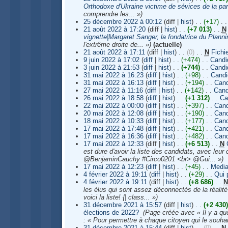
Orthodoxe d'Ukraine victime de sévices de la par
comprendre les... »)
25 décembre 2022 à 00:12
(diff |
hist
)
. .
(+17)
‎
. .
21 août 2022 à 17:20
(diff |
hist
)
. .
(+7 013)
‎
. .
N
vignette|Margaret Sanger, la fondatrice du Plannin
l'extrême droite de... »)
(actuelle)
21 août 2022 à 17:11
(diff |
hist
)
. .
(0)
‎
. .
N
Fichi
9 juin 2022 à 17:02
(
diff
|
hist
)
. .
(+474)
‎
. .
Candi
3 juin 2022 à 21:53
(
diff
|
hist
)
. .
(+744)
‎
. .
Candi
31 mai 2022 à 16:23
(
diff
|
hist
)
. .
(+98)
‎
. .
Candi
31 mai 2022 à 16:13
(
diff
|
hist
)
. .
(+194)
‎
. .
Cand
27 mai 2022 à 11:16
(
diff
|
hist
)
. .
(+142)
‎
. .
Cand
26 mai 2022 à 18:58
(
diff
|
hist
)
. .
(+1 312)
‎
. .
Ca
22 mai 2022 à 00:00
(
diff
|
hist
)
. .
(+397)
‎
. .
Cand
20 mai 2022 à 12:08
(
diff
|
hist
)
. .
(+190)
‎
. .
Cand
18 mai 2022 à 10:33
(
diff
|
hist
)
. .
(+177)
‎
. .
Cand
17 mai 2022 à 17:48
(
diff
|
hist
)
. .
(+421)
‎
. .
Cand
17 mai 2022 à 16:36
(
diff
|
hist
)
. .
(+482)
‎
. .
Cand
17 mai 2022 à 12:33
(diff |
hist
)
. .
(+6 513)
‎
. .
N
est dure d'avoir la liste des candidats, avec leur
@BenjaminCauchy #Circo0201 <br> @Gui... »)
17 mai 2022 à 12:23
(
diff
|
hist
)
. .
(+45)
‎
. .
Media
4 février 2022 à 19:11
(
diff
|
hist
)
. .
(+29)
‎
. .
Qui 
4 février 2022 à 19:11
(diff |
hist
)
. .
(+8 686)
‎
. .
N
les élus qui sont assez déconnectés de la réali
voici la liste! {| class... »)
31 décembre 2021 à 15:57
(diff |
hist
)
. .
(+2 430)
élections de 2022?
‎
(Page créée avec « Il y a qu
: « Pour permettre à chaque citoyen qui le souhait
31 décembre 2021 à 15:44
(diff |
hist
)
. .
(0)
‎
. .
N