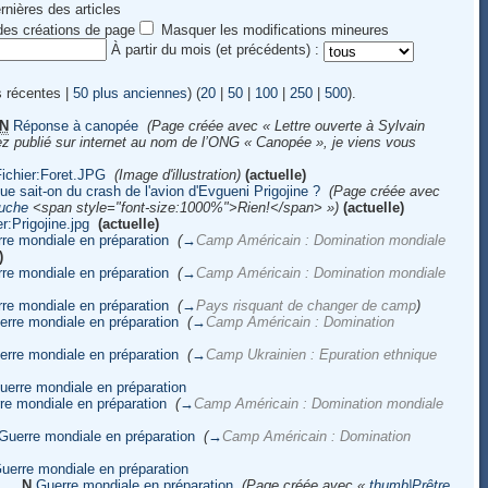
rnières des articles
 des créations de page
Masquer les modifications mineures
À partir du mois (et précédents) :
s récentes |
50 plus anciennes
) (
20
|
50
|
100
|
250
|
500
).
N
Réponse à canopée
‎
(Page créée avec « Lettre ouverte à Sylvain
ez publié sur internet au nom de l’ONG « Canopée », je viens vous
ichier:Foret.JPG
‎
(Image d'illustration)
(actuelle)
ue sait-on du crash de l'avion d'Evgueni Prigojine ?
‎
(Page créée avec
auche
<span style="font-size:1000%">Rien!</span> »)
(actuelle)
er:Prigojine.jpg
‎
(actuelle)
re mondiale en préparation
‎
(
→
Camp Américain : Domination mondiale
)
re mondiale en préparation
‎
(
→
Camp Américain : Domination mondiale
re mondiale en préparation
‎
(
→
Pays risquant de changer de camp
)
erre mondiale en préparation
‎
(
→
Camp Américain : Domination
erre mondiale en préparation
‎
(
→
Camp Ukrainien : Epuration ethnique
uerre mondiale en préparation
‎
re mondiale en préparation
‎
(
→
Camp Américain : Domination mondiale
Guerre mondiale en préparation
‎
(
→
Camp Américain : Domination
uerre mondiale en préparation
‎
‎
. .
N
Guerre mondiale en préparation
‎
(Page créée avec «
thumb|Prêtre