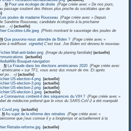
‎
. .
N
Pour une écologie de droite
‎
(Page créée avec « De nos jours,
 au passage soutient des thèses plus proche du sociétales que de
e)
Les poules de madame Rousseau
‎
(Page créée avec « Depuis
 le Sandrine Rousseau, candidate écologiste à la prochaine
ue... »)
(actuelle)
hier:Cocottes-Lille.jpeg
‎
(Photo montrant le sauvetage des poules de
N
Que pouvons-nous attendre de Biden ?
‎
(Page créée avec «
nte à rediffuser.
vignette|
C’est tout. Joe Biden est devenu le nouveau
Fichier:Mail-anti-biden.png
‎
(Image du planing familiale)
(actuelle)
mmunications
‎
(actuelle)
MediaWiki:Bouquet-navigation
‎
. .
N
La Fraude dans les élections américaines 2020
‎
(Page créée avec
 américaine » sur TF1, vous avez dus mourir de rire. Et après
l po... »)
(actuelle)
ichier:US-election-4.png
‎
(actuelle)
ichier:US-election-3.png
‎
(actuelle)
ichier:US-election-2.png
‎
(actuelle)
ichier:US-election-1.jpeg
‎
(actuelle)
Le Coronavirus contient-il des séquences du VIH ?
‎
(Page créée avec «
obel de médecine prétend que le virus du SARS-CoV-2 a été manipulé
r:Covid.png
‎
(actuelle)
.
N
Au sujet de la réforme des retraites
‎
(Page créée avec «
personne que j’eus connue il y a longtemps et actuellement à la
hier:Retraite-reforme.jpg
‎
(actuelle)