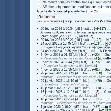
Ne montrer que les contributions qui sont les de
Afficher uniquement les modifications qui sont
À partir de l'année (et précédentes) :
(les plus récentes |
les plus anciennes
) Voir (50 plu
20 février 2024 à 20:34
(diff |
hist
)
. .
(+9 617)
‎
. .
Angerand: Après avoir lu le courrier que vous av
informer que je suis c... »)
(actuelle)
20 février 2024 à 20:22
(diff |
hist
)
. .
(+20)
‎
. .
N
F
24 août 2023 à 15:45
(diff |
hist
)
. .
(+121)
‎
. .
N
Q
«
Evgueni Prigojine|Evgueni Prigojine|vignette|g
24 août 2023 à 15:35
(diff |
hist
)
. .
(0)
‎
. .
N
Fichi
6 février 2023 à 01:23
(
diff
|
hist
)
. .
(+20)
‎
. .
Guer
– Récupérer les richesses de l’Ukraine
)
(actuelle
5 février 2023 à 19:44
(
diff
|
hist
)
. .
(+20)
‎
. .
Guer
– Récupérer les richesses de l’Ukraine
)
4 février 2023 à 12:35
(
diff
|
hist
)
. .
(+61)
‎
. .
Guer
29 janvier 2023 à 18:49
(
diff
|
hist
)
. .
(+20)
‎
. .
Gu
mondiale – Récupérer les richesses de l’Ukraine
)
29 janvier 2023 à 18:10
(
diff
|
hist
)
. .
(+79)
‎
. .
Gu
du Dombass, haine de la Russie
)
16 janvier 2023 à 12:32
(
diff
|
hist
)
. .
(+101)
‎
. .
G
16 janvier 2023 à 12:28
(
diff
|
hist
)
. .
(-5)
‎
. .
Guer
– Récupérer les richesses de l’Ukraine
)
16 janvier 2023 à 12:24
(
diff
|
hist
)
. .
(+11)
‎
. .
m
mondiale – Récupérer les richesses de l’Ukraine
)
1 janvier 2023 à 19:04
(
diff
|
hist
)
. .
(+57)
‎
. .
m
G
25 décembre 2022 à 00:17
(diff |
hist
)
. .
(+2 717)