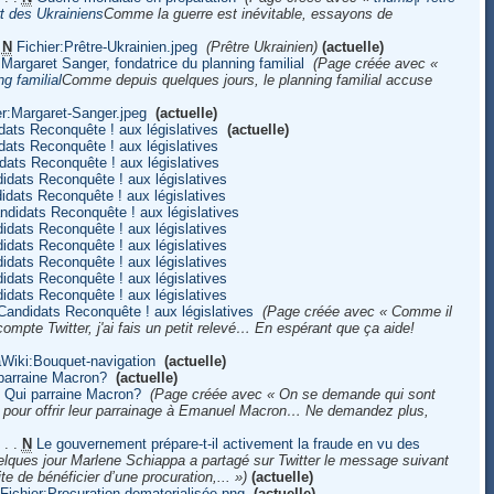
t des Ukrainiens
Comme la guerre est inévitable, essayons de
N
Fichier:Prêtre-Ukrainien.jpeg
‎
(Prêtre Ukrainien)
(actuelle)
Margaret Sanger, fondatrice du planning familial
‎
(Page créée avec «
g familial
Comme depuis quelques jours, le planning familial accuse
er:Margaret-Sanger.jpeg
‎
(actuelle)
dats Reconquête ! aux législatives
‎
(actuelle)
dats Reconquête ! aux législatives
‎
dats Reconquête ! aux législatives
‎
idats Reconquête ! aux législatives
‎
idats Reconquête ! aux législatives
‎
ndidats Reconquête ! aux législatives
‎
idats Reconquête ! aux législatives
‎
idats Reconquête ! aux législatives
‎
idats Reconquête ! aux législatives
‎
idats Reconquête ! aux législatives
‎
idats Reconquête ! aux législatives
‎
Candidats Reconquête ! aux législatives
‎
(Page créée avec « Comme il
 compte Twitter, j'ai fais un petit relevé… En espérant que ça aide!
Wiki:Bouquet-navigation
‎
(actuelle)
parraine Macron?
‎
(actuelle)
Qui parraine Macron?
‎
(Page créée avec « On se demande qui sont
té pour offrir leur parrainage à Emanuel Macron… Ne demandez plus,
‎
. .
N
Le gouvernement prépare-t-il activement la fraude en vu des
elques jour Marlene Schiappa a partagé sur Twitter le message suivant
e de bénéficier d’une procuration,... »)
(actuelle)
Fichier:Procuration-dematerialisée.png
‎
(actuelle)