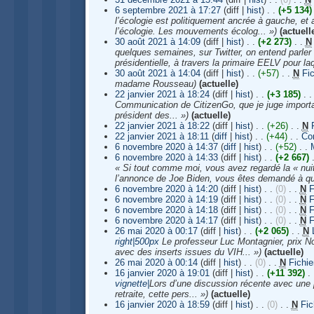
6 septembre 2021 à 17:27
(diff |
hist
)
. .
(+5 134)
l’écologie est politiquement ancrée à gauche, et
l’écologie. Les mouvements écolog... »)
(actuell
30 août 2021 à 14:09
(diff |
hist
)
. .
(+2 273)
‎
. .
N
quelques semaines, sur Twitter, on entend parler
présidentielle, à travers la primaire EELV pour laq
30 août 2021 à 14:04
(diff |
hist
)
. .
(+57)
‎
. .
N
Fic
madame Rousseau)
(actuelle)
22 janvier 2021 à 18:24
(diff |
hist
)
. .
(+3 185)
‎
. .
Communication de CitizenGo, que je juge importa
président des... »)
(actuelle)
22 janvier 2021 à 18:22
(diff |
hist
)
. .
(+26)
‎
. .
N
22 janvier 2021 à 18:11
(
diff
|
hist
)
. .
(+44)
‎
. .
Co
6 novembre 2020 à 14:37
(
diff
|
hist
)
. .
(+52)
‎
. .
6 novembre 2020 à 14:33
(diff |
hist
)
. .
(+2 667)
‎
« Si tout comme moi, vous avez regardé la « nuit
l’annonce de Joe Biden, vous êtes demandé à que
6 novembre 2020 à 14:20
(diff |
hist
)
. .
(0)
‎
. .
N
F
6 novembre 2020 à 14:19
(diff |
hist
)
. .
(0)
‎
. .
N
F
6 novembre 2020 à 14:18
(diff |
hist
)
. .
(0)
‎
. .
N
F
6 novembre 2020 à 14:17
(diff |
hist
)
. .
(0)
‎
. .
N
F
26 mai 2020 à 00:17
(diff |
hist
)
. .
(+2 065)
‎
. .
N
right|500px
Le professeur Luc Montagnier, prix N
avec des inserts issues du VIH... »)
(actuelle)
26 mai 2020 à 00:14
(diff |
hist
)
. .
(0)
‎
. .
N
Fichie
16 janvier 2020 à 19:01
(diff |
hist
)
. .
(+11 392)
‎
. 
vignette|
Lors d’une discussion récente avec une 
retraite, cette pers... »)
(actuelle)
16 janvier 2020 à 18:59
(diff |
hist
)
. .
(0)
‎
. .
N
Fic