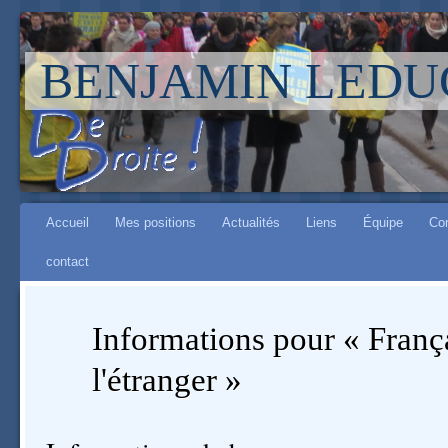
BENJAMIN LEDU
Aller à :
Main menu
navigation
Accueil
Mes positions
Actualités
Liens
Équipe
Co
,
contact
rechercher
Informations pour « Franç
l'étranger »