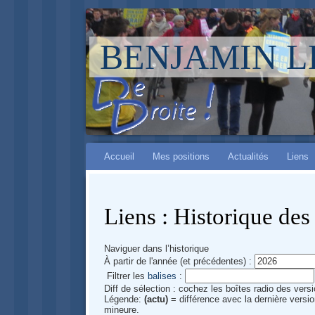
BENJAMIN 
Aller à :
Main menu
navigation
Accueil
Mes positions
Actualités
Liens
,
rechercher
Liens : Historique des
Naviguer dans l’historique
À partir de l'année (et précédentes) :
Filtrer les
balises
:
Diff de sélection : cochez les boîtes radio des ver
Légende:
(actu)
= différence avec la dernière versi
mineure.