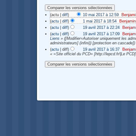
(actu |
diff
)
10 mai 2017 à 12:59
‎
Benjami
(
actu
|
diff
)
1 mai 2017 à 18:54
‎
Benjamin
(
actu
|
diff
)
19 avril 2017 à 22:24
‎
Benjam
(
actu
|
diff
)
19 avril 2017 à 17:09
‎
Benjam
Liens
» ([Modifier=Autoriser uniquement les admi
administrateurs] (infini)) [protection en cascade])
(
actu
| diff)
19 avril 2017 à 16:37
‎
Benjam
« =Site officiel du PCD= [http://lepcd.fr/|Le PCD]
Navigation