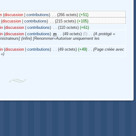
n
(
discussion
|
contributions
)
‎
. .
(266 octets)
(+51)
(
discussion
|
contributions
)
‎
. .
(215 octets)
(+105)
in
(
discussion
|
contributions
)
‎
. .
(110 octets)
(+61)
in
(
discussion
|
contributions
)
‎
m
. .
(49 octets)
(0)
‎
. .
(A protégé «
nistrateurs] (infini) [Renommer=Autoriser uniquement les
in
(
discussion
|
contributions
)
‎
. .
(49 octets)
(+49)
‎
. .
(Page créée avec
 »)