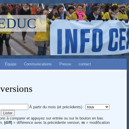
LEDUC
Équipe
Communications
Presse
contact
 versions
À partir du mois (et précédents) :
sions à comparer et appuyez sur entrée ou sur le bouton en bas.
on,
(diff)
= différence avec la précédente version,
m
= modification