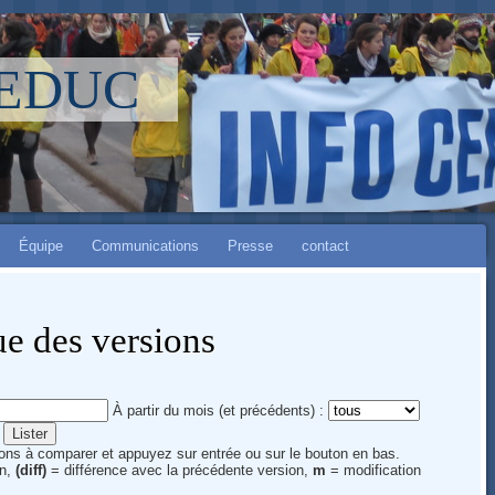
LEDUC
Équipe
Communications
Presse
contact
e des versions
À partir du mois (et précédents) :
sions à comparer et appuyez sur entrée ou sur le bouton en bas.
on,
(diff)
= différence avec la précédente version,
m
= modification