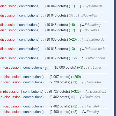
(
discussion
|
contributions
)
‎
. .
(10 049 octets)
(+1)
‎
. .
(
→
Système de
(
discussion
|
contributions
)
‎
. .
(10 048 octets)
(0)
‎
. .
(
→
Nouvelles
(
discussion
|
contributions
)
‎
. .
(10 048 octets)
(+6)
‎
. .
(
→
Education
)
(
discussion
|
contributions
)
‎
. .
(10 042 octets)
(+7)
‎
. .
(
→
Nouvelles
(
discussion
|
contributions
)
‎
. .
(10 035 octets)
(+20)
‎
. .
(
→
Système de
(
discussion
|
contributions
)
‎
. .
(10 015 octets)
(+3)
‎
. .
(
→
Réforme de la
(
discussion
|
contributions
)
‎
. .
(10 012 octets)
(+12)
‎
. .
(
→
Lutter contre
in
(
discussion
|
contributions
)
‎
m
. .
(10 000 octets)
(+3)
‎
. .
(
→
Lutter
in
(
discussion
|
contributions
)
‎
. .
(9 997 octets)
(+269)
in
(
discussion
|
contributions
)
‎
. .
(9 728 octets)
(+1)
‎
. .
(
→
Nouvelles
in
(
discussion
|
contributions
)
‎
. .
(9 727 octets)
(+325)
‎
. .
(
→
Education
)
in
(
discussion
|
contributions
)
‎
. .
(9 402 octets)
(0)
‎
. .
(
→
Droits des
in
(
discussion
|
contributions
)
‎
. .
(9 402 octets)
(+2)
‎
. .
(
→
Famille
)
in
(
discussion
|
contributions
)
‎
. .
(9 400 octets)
(+2)
‎
. .
(
→
Famille
)