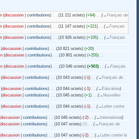
n
(
discussion
|
contributions
)
‎
. .
(11 211 octets)
(+64)
‎
. .
(
→
Français de
n
(
discussion
|
contributions
)
‎
. .
(11 147 octets)
(+221)
‎
. .
(
→
Français
n
(
discussion
|
contributions
)
‎
. .
(10 926 octets)
(+105)
‎
. .
(
→
Français
(
discussion
|
contributions
)
‎
. .
(10 821 octets)
(+20)
in
(
discussion
|
contributions
)
‎
. .
(10 801 octets)
(+255)
‎
. .
in
(
discussion
|
contributions
)
‎
. .
(10 546 octets)
(+503)
‎
. .
(
→
Français
(
discussion
|
contributions
)
‎
. .
(10 043 octets)
(-1)
‎
. .
(
→
Français de
(
discussion
|
contributions
)
‎
. .
(10 044 octets)
(-1)
‎
. .
(
→
Éducation
)
(
discussion
|
contributions
)
‎
. .
(10 045 octets)
(+1)
‎
. .
(
→
Nouvelles
(
discussion
|
contributions
)
‎
. .
(10 044 octets)
(-1)
‎
. .
(
→
Lutter contre
(
discussion
|
contributions
)
‎
. .
(10 045 octets)
(-2)
‎
. .
(
→
International
)
(
discussion
|
contributions
)
‎
. .
(10 047 octets)
(0)
‎
. .
(
→
Français de
(
discussion
|
contributions
)
‎
. .
(10 047 octets)
(-2)
‎
. .
(
→
Lutter contre la